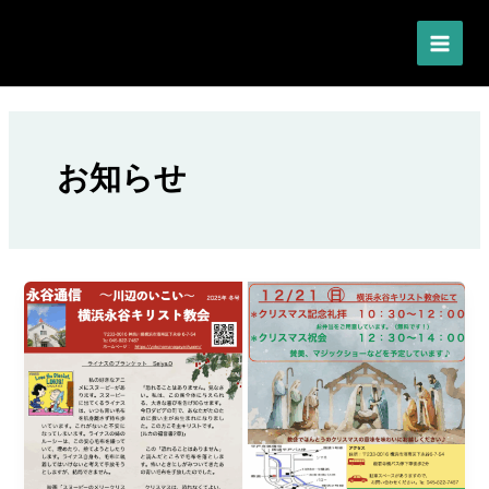
内
MAI
容
MEN
を
ス
キ
ッ
お知らせ
プ