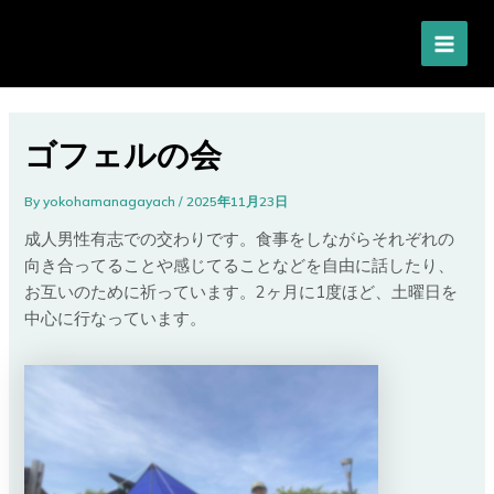
内
MAI
容
MEN
を
ス
キ
ッ
ゴフェルの会
プ
By
yokohamanagayach
/
2025年11月23日
成人男性有志での交わりです。食事をしながらそれぞれの
向き合ってることや感じてることなどを自由に話したり、
お互いのために祈っています。2ヶ月に1度ほど、土曜日を
中心に行なっています。